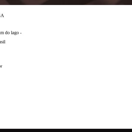
SA
m do lago -
sil
br