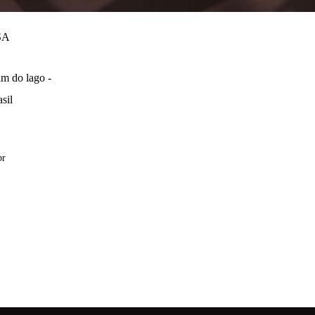
SA
m do lago -
sil
br