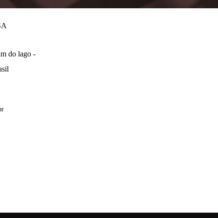
SA
m do lago -
sil
br