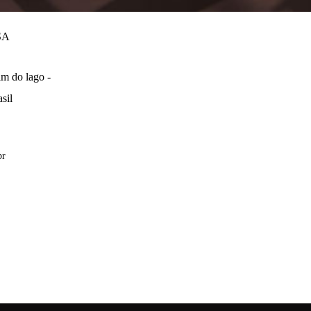
SA
m do lago -
sil
br