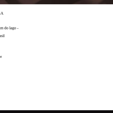
SA
m do lago -
sil
br