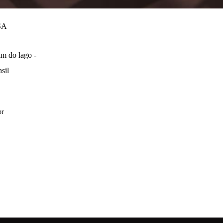
SA
m do lago -
sil
br