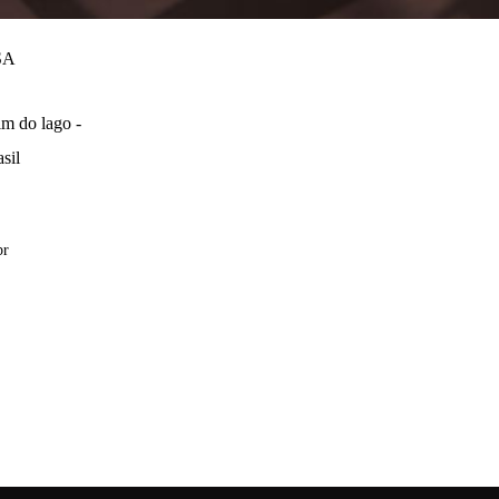
SA
m do lago -
sil
br