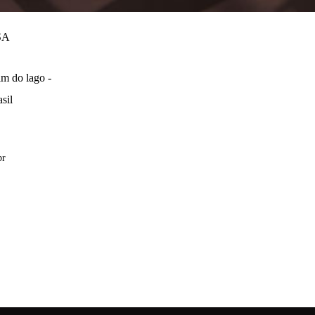
SA
m do lago -
sil
br